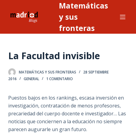
Matemáticas
S
a
y sus
l
fronteras
t
a
r
La Facultad invisible
a
l
c
MATEMÁTICAS Y SUS FRONTERAS
28 SEPTIEMBRE
o
2016
GENERAL
1 COMENTARIO
n
t
Puestos bajos en los rankings, escasa inversión en
e
investigación, contratación de menos profesores,
n
precariedad del cuerpo docente e investigador… Las
i
noticias que conciernen a la educación no siempre
d
parecen augurarle un gran futuro.
o