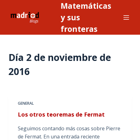
Matemáticas
S
a
y sus
l
fronteras
t
a
r
Día
2 de noviembre de
a
l
2016
c
o
n
t
GENERAL
e
n
Los otros teoremas de Fermat
i
Seguimos contando más cosas sobre Pierre
d
de Fermat. En una entrada reciente
o