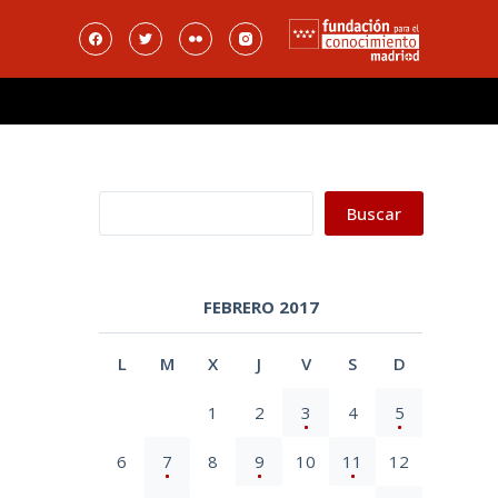
Buscar
Buscar
FEBRERO 2017
L
M
X
J
V
S
D
1
2
3
4
5
6
7
8
9
10
11
12