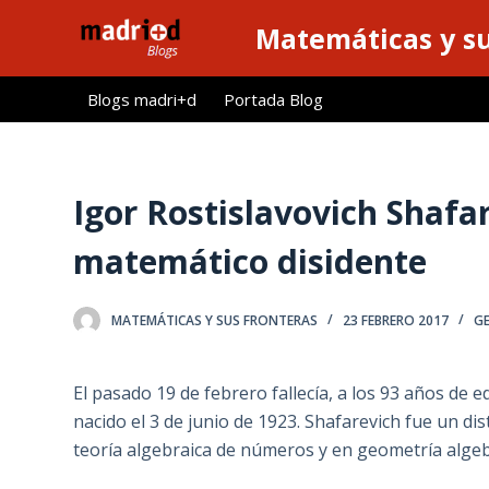
S
Matemáticas y su
a
l
Blogs madri+d
Portada Blog
t
a
r
a
Igor Rostislavovich Shafa
l
matemático disidente
c
o
n
MATEMÁTICAS Y SUS FRONTERAS
23 FEBRERO 2017
G
t
e
El pasado 19 de febrero fallecía, a los 93 años de 
n
nacido el 3 de junio de 1923. Shafarevich fue un 
i
teoría algebraica de números y en geometría algeb
d
o