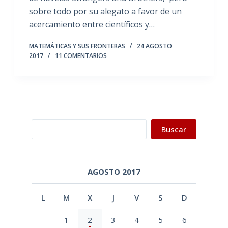
sobre todo por su alegato a favor de un
acercamiento entre científicos y…
MATEMÁTICAS Y SUS FRONTERAS
24 AGOSTO
2017
11 COMENTARIOS
Buscar
Buscar
AGOSTO 2017
L
M
X
J
V
S
D
1
2
3
4
5
6