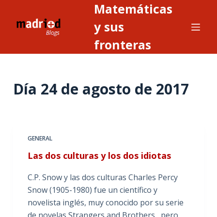
Matemáticas
S
a
y sus
l
fronteras
t
a
r
Día
24 de agosto de 2017
a
l
c
o
n
GENERAL
t
Las dos culturas y los dos idiotas
e
n
C.P. Snow y las dos culturas Charles Percy
i
Snow (1905-1980) fue un científico y
d
novelista inglés, muy conocido por su serie
o
de novelas Strangers and Brothers, pero