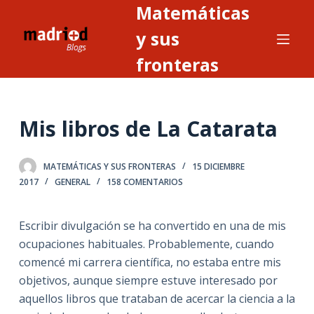
Matemáticas
S
a
y sus
l
fronteras
t
a
r
Mis libros de La Catarata
a
l
c
MATEMÁTICAS Y SUS FRONTERAS
15 DICIEMBRE
o
2017
GENERAL
158 COMENTARIOS
n
t
Escribir divulgación se ha convertido en una de mis
e
ocupaciones habituales. Probablemente, cuando
n
comencé mi carrera científica, no estaba entre mis
i
objetivos, aunque siempre estuve interesado por
d
aquellos libros que trataban de acercar la ciencia a la
o