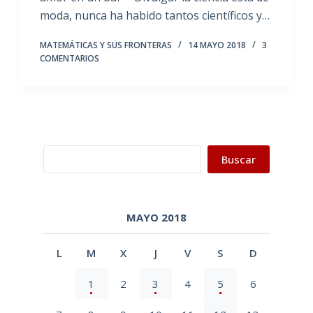
moda, nunca ha habido tantos científicos y…
MATEMÁTICAS Y SUS FRONTERAS
14 MAYO 2018
3
COMENTARIOS
Buscar
Buscar
MAYO 2018
L
M
X
J
V
S
D
1
2
3
4
5
6