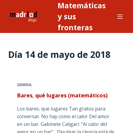
Matemáticas
S
a
y sus
l
fronteras
t
a
r
Día
14 de mayo de 2018
a
l
c
o
n
GENERAL
t
Bares, qué lugares (matemáticos)
e
n
Los bares, que lugares Tan gratos para
i
conversar. No hay como el calor Del amor
d
en un bar. Gabinete Caligari: “Al calor del
o
amor en un bar” Divulgar la ciencia está de