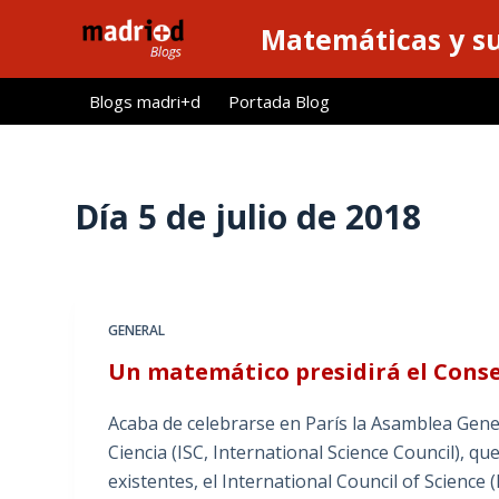
S
Matemáticas y su
a
l
Blogs madri+d
Portada Blog
t
a
r
a
Día
5 de julio de 2018
l
c
o
n
GENERAL
t
Un matemático presidirá el Consej
e
n
Acaba de celebrarse en París la Asamblea Gene
i
Ciencia (ISC, International Science Council), qu
d
existentes, el International Council of Science 
o