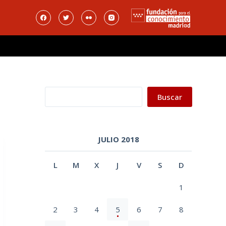
Buscar
Buscar
JULIO 2018
L
M
X
J
V
S
D
1
2
3
4
5
6
7
8