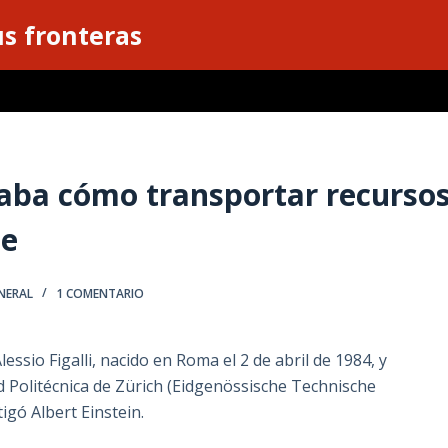
s fronteras
aba cómo transportar recurso
te
NERAL
1 COMENTARIO
essio Figalli, nacido en Roma el 2 de abril de 1984, y
d Politécnica de Zürich (Eidgenössische Technische
gó Albert Einstein.