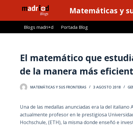
S
Matemáticas y su
a
l
Blogs madri+d
Portada Blog
t
a
r
a
El matemático que estudi
l
de la manera más eficien
c
o
n
MATEMÁTICAS Y SUS FRONTERAS
3 AGOSTO 2018
GE
t
e
Una de las medallas anunciadas era la del italiano Al
n
actualmente profesor en le prestigiosa Universida
i
Hochschule, (ETH), la misma donde enseñó e investi
d
o