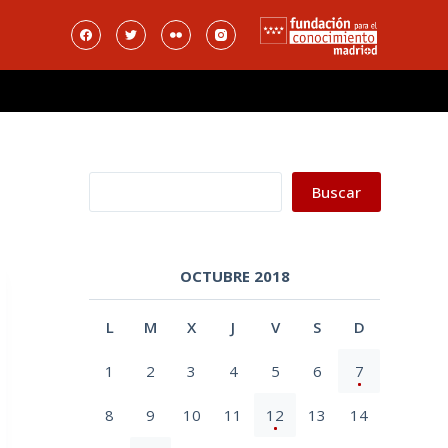
Buscar
Buscar
OCTUBRE 2018
L
M
X
J
V
S
D
1
2
3
4
5
6
7
8
9
10
11
12
13
14