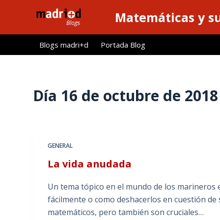
S
Matemáticas y su
a
l
Blogs madri+d
Portada Blog
t
a
r
a
Día
16 de octubre de 2018
l
c
o
n
GENERAL
t
La vida anudada
e
n
Un tema tópico en el mundo de los marineros e
i
fácilmente o como deshacerlos en cuestión de
d
matemáticos, pero también son cruciales…
o