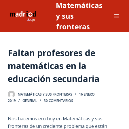
Matemáticas
S
a
y sus
l
fronteras
t
a
r
Faltan profesores de
a
l
matemáticas en la
c
o
educación secundaria
n
t
MATEMÁTICAS Y SUS FRONTERAS
16 ENERO
e
2019
GENERAL
30 COMENTARIOS
n
i
Nos hacemos eco hoy en Matemáticas y sus
d
fronteras de un creciente problema que están
o