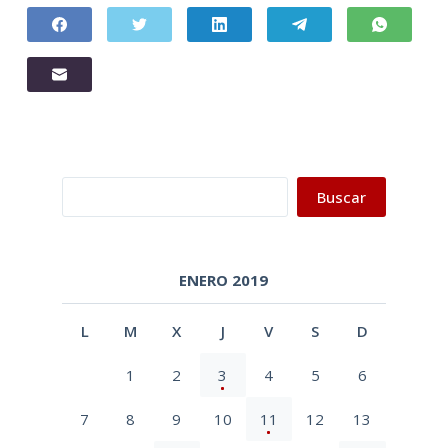
Buscar
Buscar
ENERO 2019
L
M
X
J
V
S
D
1
2
3
4
5
6
7
8
9
10
11
12
13