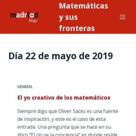
Matemáticas
S
a
y sus
l
fronteras
t
a
r
Día
22 de mayo de 2019
a
l
c
o
n
GENERAL
t
El yo creativo de los matemáticos
e
n
Siempre digo que Oliver Sacks es una fuente
i
de inspiración, y este es el caso de esta
d
entrada. Una pregunta que se hace en su
o
libro “El río se la conciencia” es donde reside