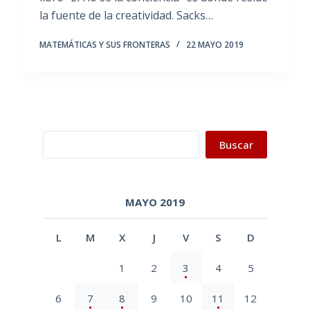
la fuente de la creatividad. Sacks…
MATEMÁTICAS Y SUS FRONTERAS
22 MAYO 2019
Buscar
Buscar
MAYO 2019
L
M
X
J
V
S
D
1
2
3
4
5
6
7
8
9
10
11
12