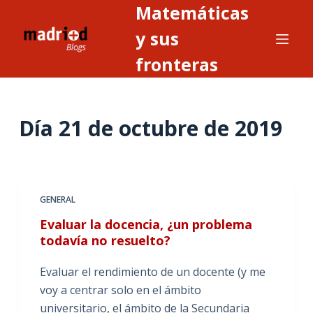
Matemáticas
S
a
y sus
l
fronteras
t
a
r
Día
21 de octubre de 2019
a
l
c
o
n
GENERAL
t
Evaluar la docencia, ¿un problema
e
todavía no resuelto?
n
i
Evaluar el rendimiento de un docente (y me
d
voy a centrar solo en el ámbito
o
universitario, el ámbito de la Secundaria