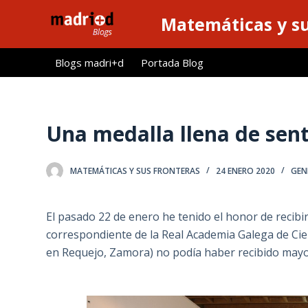
S
Matemáticas y su
a
l
Blogs madri+d
Portada Blog
t
a
r
a
Una medalla llena de sen
l
c
MATEMÁTICAS Y SUS FRONTERAS
24 ENERO 2020
GEN
o
n
t
El pasado 22 de enero he tenido el honor de recibi
e
correspondiente de la Real Academia Galega de Cie
n
en Requejo, Zamora) no podía haber recibido mayor
i
d
o