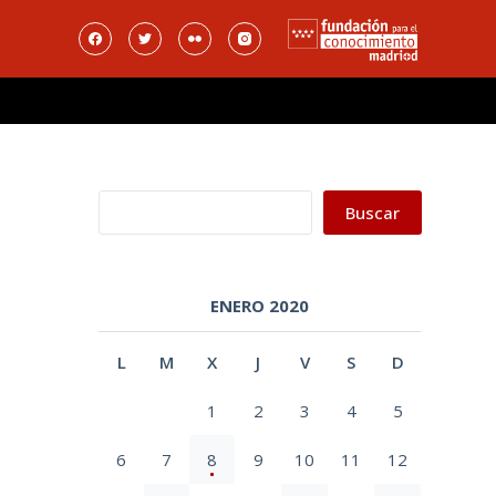
Buscar
Buscar
ENERO 2020
L
M
X
J
V
S
D
1
2
3
4
5
6
7
8
9
10
11
12