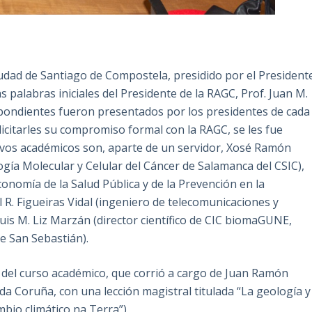
ciudad de Santiago de Compostela, presidido por el President
as palabras iniciales del Presidente de la RAGC, Prof. Juan M.
pondientes fueron presentados por los presidentes de cada
olicitarles su compromiso formal con la RAGC, se les fue
evos académicos son, aparte de un servidor, Xosé Ramón
logía Molecular y Celular del Cáncer de Salamanca del CSIC),
onomía de la Salud Pública y de la Prevención en la
 R. Figueiras Vidal (ingeniero de telecomunicaciones y
Luis M. Liz Marzán (director científico de CIC biomaGUNE,
e San Sebastián).
l del curso académico, que corrió a cargo de Juan Ramón
da Coruña, con una lección magistral titulada “La geología y
mbio climático na Terra”).