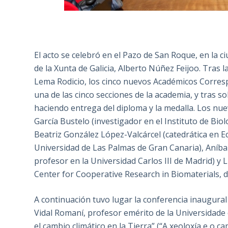
El acto se celebró en el Pazo de San Roque, en la 
de la Xunta de Galicia, Alberto Núñez Feijoo. Tras l
Lema Rodicio, los cinco nuevos Académicos Corres
una de las cinco secciones de la academia, y tras s
haciendo entrega del diploma y la medalla. Los nu
García Bustelo (investigador en el Instituto de Bio
Beatriz González López-Valcárcel (catedrática en Ec
Universidad de Las Palmas de Gran Canaria), Aníbal
profesor en la Universidad Carlos III de Madrid) y 
Center for Cooperative Research in Biomaterials, d
A continuación tuvo lugar la conferencia inaugura
Vidal Romaní, profesor emérito de la Universidade 
el cambio climático en la Tierra” (“A xeoloxía e o ca