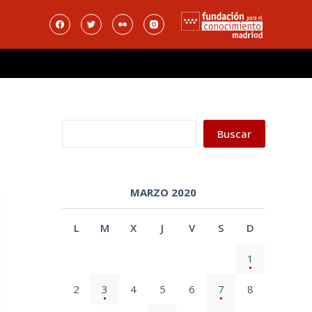
Buscar
Buscar
MARZO 2020
L
M
X
J
V
S
D
1
2
3
4
5
6
7
8