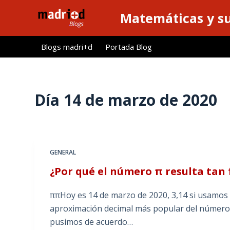
S
Matemáticas y su
a
l
Blogs madri+d
Portada Blog
t
a
r
a
Día
14 de marzo de 2020
l
c
o
n
GENERAL
t
¿Por qué el número π resulta tan
e
n
ππHoy es 14 de marzo de 2020, 3,14 si usamos l
i
aproximación decimal más popular del número 
d
pusimos de acuerdo…
o