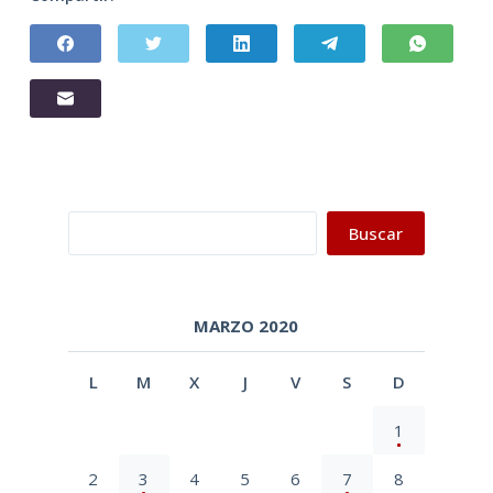
Buscar
Buscar
MARZO 2020
L
M
X
J
V
S
D
1
2
3
4
5
6
7
8