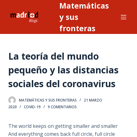
Matemáticas
S
a
y sus
l
fronteras
t
a
r
La teoría del mundo
a
l
pequeño y las distancias
c
o
sociales del coronavirus
n
t
MATEMÁTICAS Y SUS FRONTERAS
21 MARZO
e
2020
COVID-19
9 COMENTARIOS
n
i
The world keeps on getting smaller and smaller
d
And everything comes back full circle, full circle
o