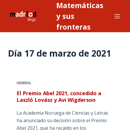
Matemáticas
S
a
y sus
l
fronteras
t
a
r
Día
17 de marzo de 2021
a
l
c
o
n
GENERAL
t
El Premio Abel 2021, concedido a
e
Laszló Lovász y Avi Wigderson
n
i
La Academia Noruega de Ciencias y Letras
d
ha anunciado su decisión sobre el Premio
o
Abel 2021, que ha recaído en los