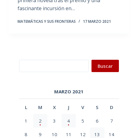
primera novela tras el premio y una
fascinante incursión en…
MATEMÁTICAS Y SUS FRONTERAS
17 MARZO 2021
Buscar
Buscar
MARZO 2021
L
M
X
J
V
S
D
1
2
3
4
5
6
7
8
9
10
11
12
13
14