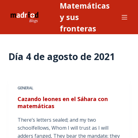
Matemáticas
S
a
y sus
l
fronteras
t
a
r
Día
4 de agosto de 2021
a
l
c
o
n
GENERAL
t
Cazando leones en el Sáhara con
e
matemáticas
n
i
There’s letters sealed; and my two
d
schoolfellows, Whom I will trust as I will
o
adders fanged, They bear the mandate; they