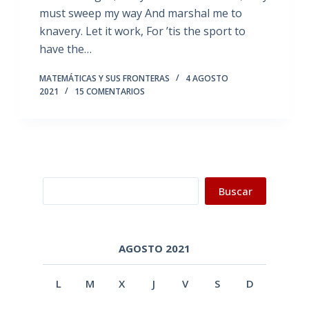
must sweep my way And marshal me to
knavery. Let it work, For ’tis the sport to
have the…
MATEMÁTICAS Y SUS FRONTERAS
4 AGOSTO
2021
15 COMENTARIOS
Buscar
Buscar
AGOSTO 2021
L
M
X
J
V
S
D