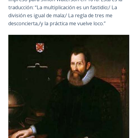
traducción: “La multiplicación es un fastidio;/ La
división es igual de mala;/ La regla de tres me
desconcierta,/y la práctica me vuelve loco.”