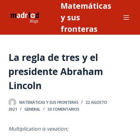
Matemáticas
S
a
y sus
l
fronteras
t
a
r
La regla de tres y el
a
l
presidente Abraham
c
o
Lincoln
n
t
MATEMÁTICAS Y SUS FRONTERAS
22 AGOSTO
e
2021
GENERAL
33 COMENTARIOS
n
i
Multiplication is vexation;
d
o