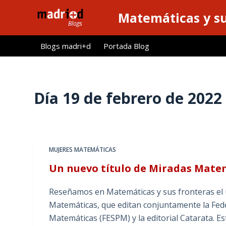
S
Matemáticas y su
a
l
Blogs madri+d
Portada Blog
t
a
r
a
Día
19 de febrero de 2022
l
c
o
n
MUJERES MATEMÁTICAS
t
Un nuevo título de Miradas Mat
e
n
Reseñamos en Matemáticas y sus fronteras el ú
i
Matemáticas, que editan conjuntamente la Fed
d
Matemáticas (FESPM) y la editorial Catarata. Es
o