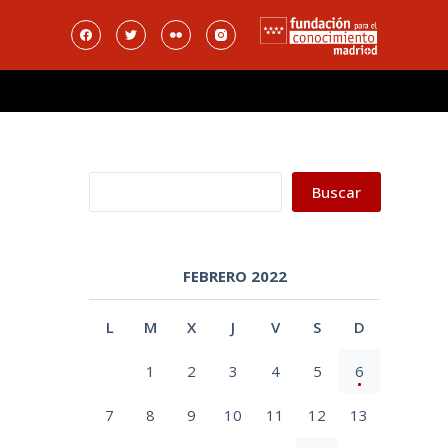
Buscar
Buscar
FEBRERO 2022
L
M
X
J
V
S
D
1
2
3
4
5
6
7
8
9
10
11
12
13