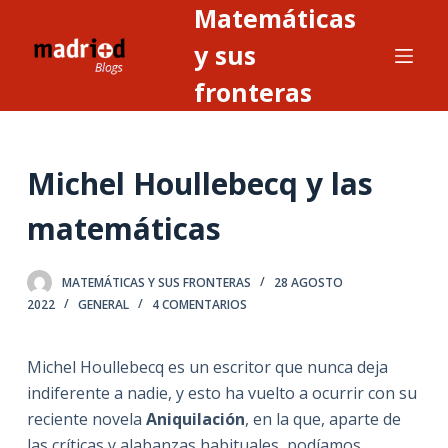
Matemáticas
S
a
y sus
l
fronteras
t
a
r
Michel Houllebecq y las
a
l
matemáticas
c
o
n
MATEMÁTICAS Y SUS FRONTERAS
28 AGOSTO
2022
GENERAL
4 COMENTARIOS
t
e
n
Michel Houllebecq es un escritor que nunca deja
i
indiferente a nadie, y esto ha vuelto a ocurrir con su
d
reciente novela
Aniquilación
, en la que, aparte de
o
las críticas y alabanzas habituales, podíamos