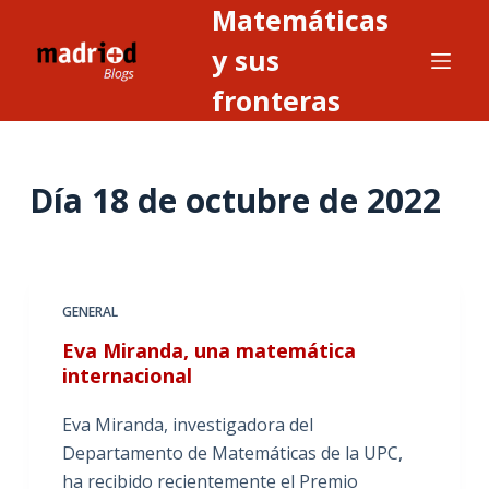
Matemáticas
S
a
y sus
l
fronteras
t
a
r
Día
18 de octubre de 2022
a
l
c
o
n
GENERAL
t
Eva Miranda, una matemática
e
internacional
n
i
Eva Miranda, investigadora del
d
Departamento de Matemáticas de la UPC,
o
ha recibido recientemente el Premio