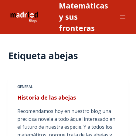
Matemáticas
S
a
y sus
l
fronteras
t
a
r
Etiqueta
abejas
a
l
c
o
n
GENERAL
t
Historia de las abejas
e
n
Recomendamos hoy en nuestro blog una
i
preciosa novela a todo áquel interesado en
d
el futuro de nuestra especie. Y a todos los
o
matemáticos, porque trata de las abejas y