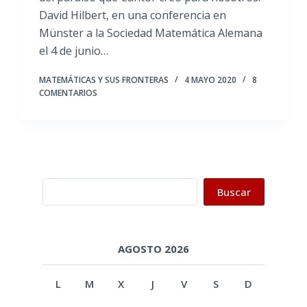
David Hilbert, en una conferencia en
Münster a la Sociedad Matemática Alemana
el 4 de junio…
MATEMÁTICAS Y SUS FRONTERAS
4 MAYO 2020
8
COMENTARIOS
Buscar
Buscar
AGOSTO 2026
L
M
X
J
V
S
D