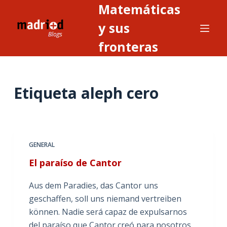
Matemáticas
S
a
y sus
l
fronteras
t
a
r
Etiqueta
aleph cero
a
l
c
o
n
GENERAL
t
El paraíso de Cantor
e
n
Aus dem Paradies, das Cantor uns
i
geschaffen, soll uns niemand vertreiben
d
können. Nadie será capaz de expulsarnos
o
del paraíso que Cantor creó para nosotros.