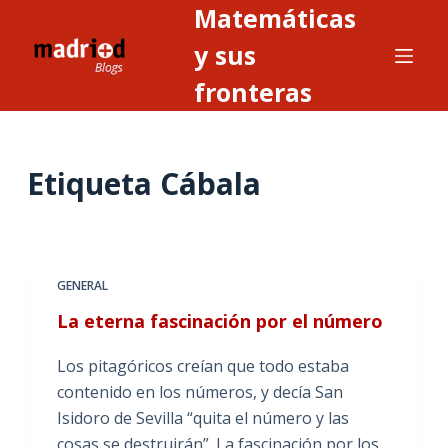
Matemáticas
S
a
y sus
l
fronteras
t
a
r
Etiqueta
Cábala
a
l
c
o
n
GENERAL
t
La eterna fascinación por el número
e
n
Los pitagóricos creían que todo estaba
i
contenido en los números, y decía San
d
Isidoro de Sevilla “quita el número y las
o
cosas se destruirán”. La fascinación por los