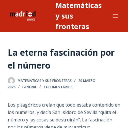
Matemáticas
S
a
y sus
l
fronteras
t
a
r
La eterna fascinación por
a
l
el número
c
o
n
MATEMÁTICAS Y SUS FRONTERAS
20 MARZO
2025
GENERAL
14 COMENTARIOS
t
e
n
Los pitagóricos creían que todo estaba contenido en
i
los números, y decía San Isidoro de Sevilla “quita el
d
número y las cosas se destruirán”. La fascinación
o
por los números viene de muy antiguo,