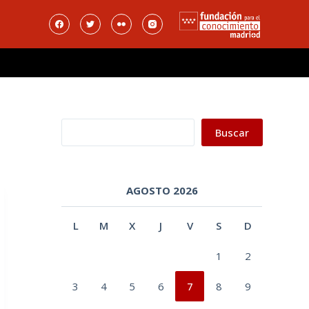
Buscar
Buscar
AGOSTO 2026
L
M
X
J
V
S
D
1
2
3
4
5
6
7
8
9