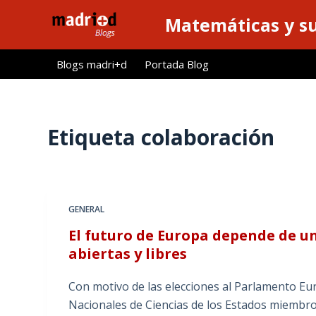
S
Matemáticas y su
a
l
Blogs madri+d
Portada Blog
t
a
r
a
Etiqueta
colaboración
l
c
o
n
GENERAL
t
El futuro de Europa depende de un
e
abiertas y libres
n
i
Con motivo de las elecciones al Parlamento Eu
d
Nacionales de Ciencias de los Estados miembros
o