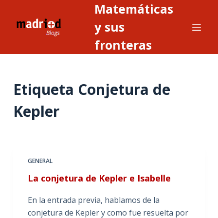
Matemáticas
S
a
y sus
l
fronteras
t
a
r
Etiqueta
Conjetura de
a
l
Kepler
c
o
n
t
GENERAL
e
n
La conjetura de Kepler e Isabelle
i
En la entrada previa, hablamos de la
d
conjetura de Kepler y como fue resuelta por
o