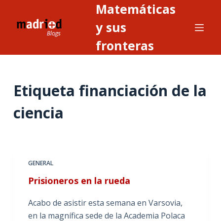
Matemáticas
S
a
y sus
l
fronteras
t
a
r
Etiqueta
financiación de la
a
l
ciencia
c
o
n
t
GENERAL
e
n
Prisioneros en la rueda
i
Acabo de asistir esta semana en Varsovia,
d
en la magnífica sede de la Academia Polaca
o