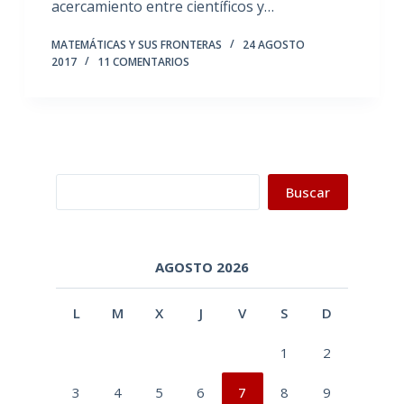
acercamiento entre científicos y…
MATEMÁTICAS Y SUS FRONTERAS
24 AGOSTO
2017
11 COMENTARIOS
Buscar
Buscar
AGOSTO 2026
L
M
X
J
V
S
D
1
2
3
4
5
6
7
8
9