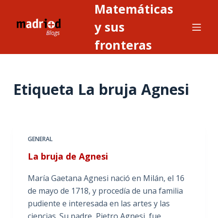
Matemáticas
S
a
y sus
l
fronteras
t
a
r
Etiqueta
La bruja Agnesi
a
l
c
o
n
GENERAL
t
La bruja de Agnesi
e
n
María Gaetana Agnesi nació en Milán, el 16
i
de mayo de 1718, y procedía de una familia
d
pudiente e interesada en las artes y las
o
ciencias. Su padre, Pietro Agnesi, fue