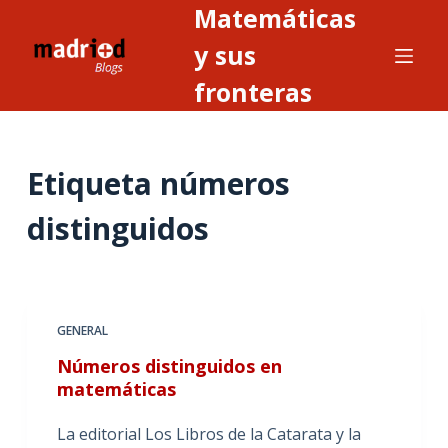
Matemáticas
S
a
y sus
l
fronteras
t
a
r
Etiqueta
números
a
l
distinguidos
c
o
n
t
GENERAL
e
n
Números distinguidos en
i
matemáticas
d
La editorial Los Libros de la Catarata y la
o