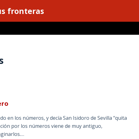
s fronteras
s
ero
o en los números, y decía San Isidoro de Sevilla “quita
nación por los números viene de muy antiguo,
ginarlos.…