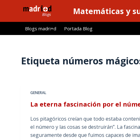
S
Matemáticas y su
a
l
Blogs madri+d
Portada Blog
t
a
r
a
Etiqueta
números mágico
l
c
o
n
GENERAL
t
La eterna fascinación por el núm
e
n
Los pitagóricos creían que todo estaba contenid
i
el número y las cosas se destruirán”. La fasci
d
seguramente desde que fuimos capaces de ima
o