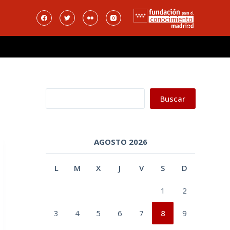
Buscar
Buscar
AGOSTO 2026
L
M
X
J
V
S
D
1
2
3
4
5
6
7
8
9