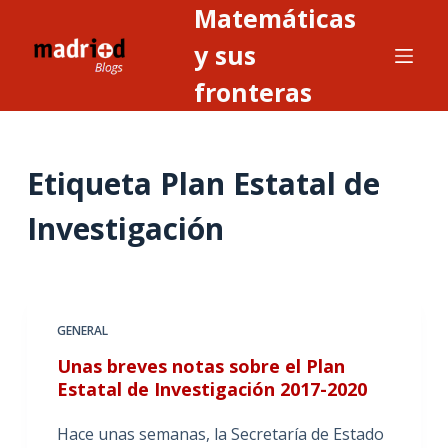
Matemáticas
S
a
y sus
l
fronteras
t
a
r
Etiqueta
Plan Estatal de
a
l
Investigación
c
o
n
t
GENERAL
e
n
Unas breves notas sobre el Plan
i
Estatal de Investigación 2017-2020
d
Hace unas semanas, la Secretaría de Estado
o