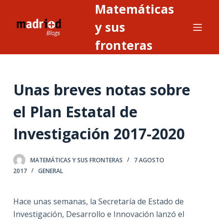
Matemáticas
S
a
y sus
l
fronteras
t
a
r
Unas breves notas sobre
a
l
el Plan Estatal de
c
o
Investigación 2017-2020
n
t
MATEMÁTICAS Y SUS FRONTERAS
7 AGOSTO
e
2017
GENERAL
n
i
Hace unas semanas, la Secretaría de Estado de
d
Investigación, Desarrollo e Innovación lanzó el
o