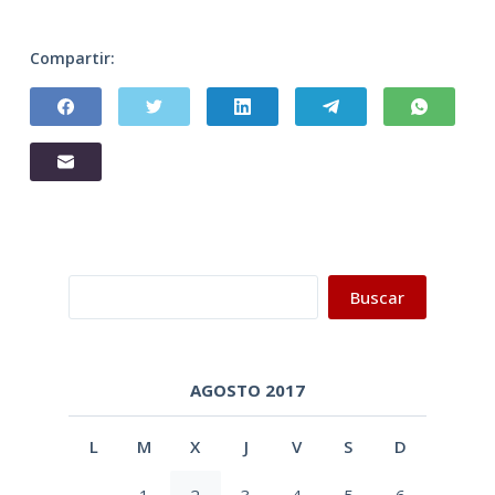
Compartir:
Buscar
Buscar
AGOSTO 2017
L
M
X
J
V
S
D
1
2
3
4
5
6