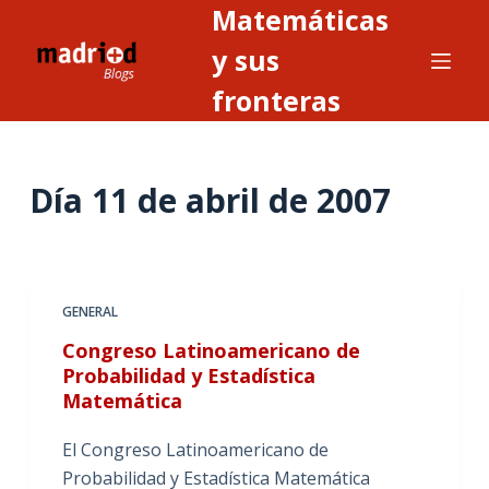
Matemáticas
S
a
y sus
l
fronteras
t
a
r
Día
11 de abril de 2007
a
l
c
o
n
GENERAL
t
Congreso Latinoamericano de
e
Probabilidad y Estadística
n
Matemática
i
El Congreso Latinoamericano de
d
Probabilidad y Estadística Matemática
o