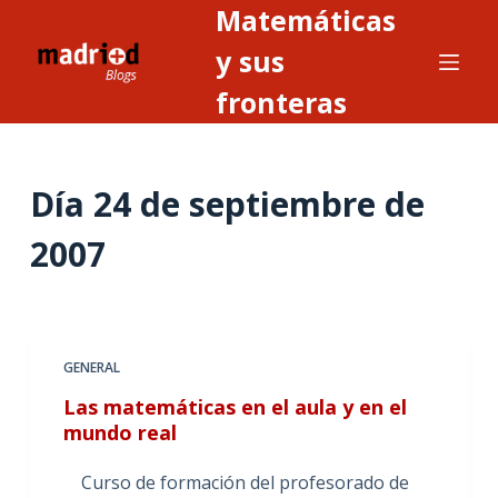
Matemáticas
S
a
y sus
l
fronteras
t
a
r
Día
24 de septiembre de
a
l
2007
c
o
n
t
GENERAL
e
n
Las matemáticas en el aula y en el
i
mundo real
d
Curso de formación del profesorado de
o