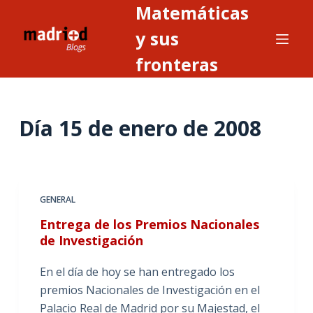
Matemáticas
S
a
y sus
l
fronteras
t
a
r
Día
15 de enero de 2008
a
l
c
o
n
GENERAL
t
Entrega de los Premios Nacionales
e
de Investigación
n
i
En el día de hoy se han entregado los
d
premios Nacionales de Investigación en el
o
Palacio Real de Madrid por su Majestad, el