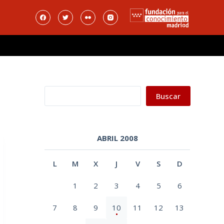
Buscar
Buscar
ABRIL 2008
L
M
X
J
V
S
D
1
2
3
4
5
6
7
8
9
10
11
12
13