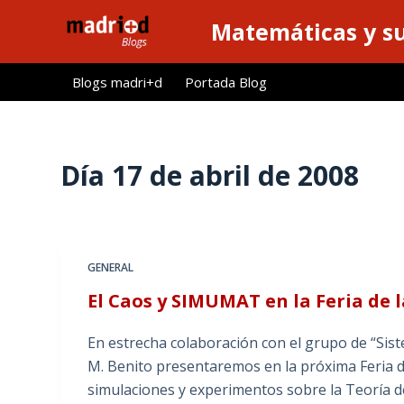
S
Matemáticas y su
a
l
Blogs madri+d
Portada Blog
t
a
r
a
Día
17 de abril de 2008
l
c
o
n
GENERAL
t
El Caos y SIMUMAT en la Feria de 
e
n
En estrecha colaboración con el grupo de “Sis
i
M. Benito presentaremos en la próxima Feria de
d
simulaciones y experimentos sobre la Teoría d
o