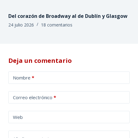
Del corazón de Broadway al de Dublín y Glasgow
24 julio 2026
18 comentarios
Deja un comentario
A
Nombre
*
l
t
Correo electrónico
*
e
r
n
Web
a
t