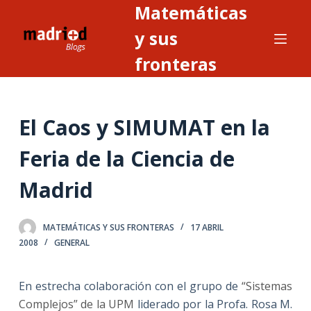
Matemáticas
S
a
y sus
l
fronteras
t
a
r
El Caos y SIMUMAT en la
a
l
Feria de la Ciencia de
c
o
Madrid
n
t
MATEMÁTICAS Y SUS FRONTERAS
17 ABRIL
e
2008
GENERAL
n
i
En estrecha colaboración con el grupo de
“Sistemas
d
Complejos” de la UPM
liderado por la Profa. Rosa M.
o