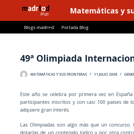
S
Matemáticas y su
a
l
Blogs madri+d
Portada Blog
t
a
r
a
49ª Olimpiada Internacio
l
c
MATEMÁTICAS Y SUS FRONTERAS
11 JULIO 2008
GENE
o
n
t
Este año se celebra por primera vez en España
e
participantes inscritos y con casi 100 paises de 
n
adquiere gran interés.
i
d
Las Olimpiadas son algo más que un concurso. 
o
dotarlas de un contenido lúdico y por otra cont