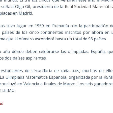
l mundo. Entre los chicos que vendrán este año a Madri
 señala Olga Gil, presidenta de la
Real Sociedad Matemátic
mpiadas en Madrid.
cas tuvo lugar en 1959 en Rumanía con la participación d
 países de los cinco continentes inscritos por ahora en l
ma que el número ascenderá hasta un total de 98 países.
a año dónde deben celebrarse las olimpiadas. España, qu
os dos países aspirantes.
estudiantes de secundaria de cada país, muchos de ello
. La Olimpiada Matemática Española, organizada por la RSM
 concluyó en Valencia a finales de Marzo. Los seis ganadore
n la IMO.
tad