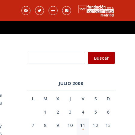
Buscar
Buscar
JULIO 2008
e
L
M
X
J
V
S
D
a
1
2
3
4
5
6
7
8
9
10
11
12
13
y
s