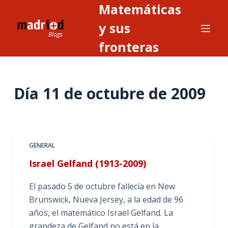
Matemáticas
S
a
y sus
l
fronteras
t
a
r
Día
11 de octubre de 2009
a
l
c
o
n
GENERAL
t
Israel Gelfand (1913-2009)
e
n
El pasado 5 de octubre fallecía en New
i
Brunswick, Nueva Jersey, a la edad de 96
d
años, el matemático Israel Gelfand. La
o
grandeza de Gelfand no está en la