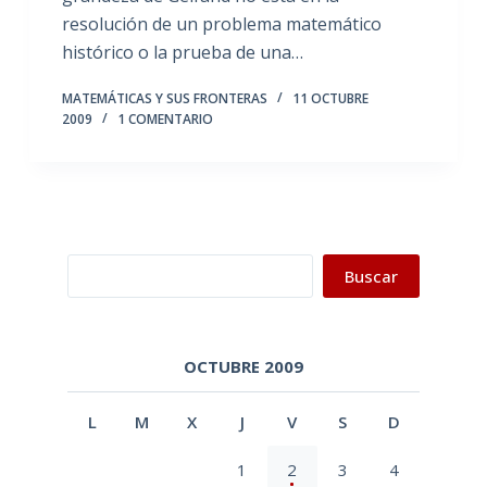
resolución de un problema matemático
histórico o la prueba de una…
MATEMÁTICAS Y SUS FRONTERAS
11 OCTUBRE
2009
1 COMENTARIO
Buscar
Buscar
OCTUBRE 2009
L
M
X
J
V
S
D
1
2
3
4