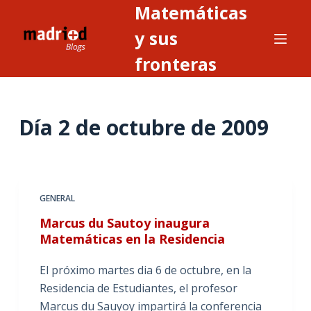
Matemáticas
S
a
y sus
l
fronteras
t
a
r
Día
2 de octubre de 2009
a
l
c
o
n
GENERAL
t
Marcus du Sautoy inaugura
e
Matemáticas en la Residencia
n
i
El próximo martes dia 6 de octubre, en la
d
Residencia de Estudiantes, el profesor
o
Marcus du Sauyoy impartirá la conferencia