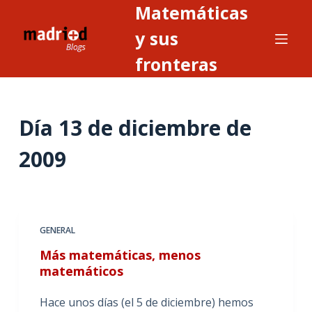
Matemáticas
S
a
y sus
l
fronteras
t
a
r
Día
13 de diciembre de
a
l
2009
c
o
n
t
GENERAL
e
n
Más matemáticas, menos
i
matemáticos
d
Hace unos días (el 5 de diciembre) hemos
o