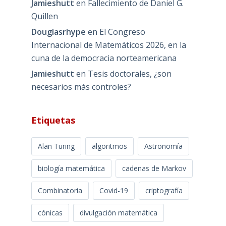
Jamieshutt
en
Fallecimiento de Daniel G.
Quillen
Douglasrhype
en
El Congreso
Internacional de Matemáticos 2026, en la
cuna de la democracia norteamericana
Jamieshutt
en
Tesis doctorales, ¿son
necesarios más controles?
Etiquetas
Alan Turing
algoritmos
Astronomía
biología matemática
cadenas de Markov
Combinatoria
Covid-19
criptografía
cónicas
divulgación matemática