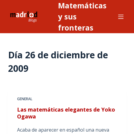
Matemáticas
S
a
y sus
l
fronteras
t
a
r
Día
26 de diciembre de
a
l
2009
c
o
n
t
GENERAL
e
n
Las matemáticas elegantes de Yoko
i
Ogawa
d
Acaba de aparecer en español una nueva
o