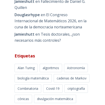
Jamieshutt
en
Fallecimiento de Daniel G.
Quillen
Douglasrhype
en
El Congreso
Internacional de Matemáticos 2026, en la
cuna de la democracia norteamericana
Jamieshutt
en
Tesis doctorales, ¿son
necesarios más controles?
Etiquetas
Alan Turing
algoritmos
Astronomía
biología matemática
cadenas de Markov
Combinatoria
Covid-19
criptografía
cónicas
divulgación matemática