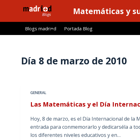
S
Matemáticas y su
a
l
Blogs madri+d
Portada Blog
t
a
r
a
Día
8 de marzo de 2010
l
c
o
n
GENERAL
t
Las Matemáticas y el Día Internac
e
n
Hoy, 8 de marzo, es el Día Internacional de la 
i
entrada para conmemorarlo y dedicarséla a tod
d
los diferentes niveles educativos y en…
o