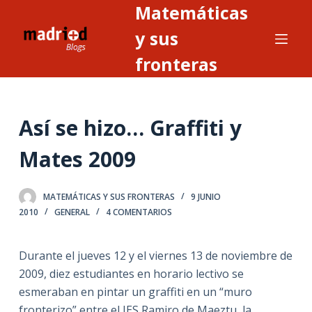
Matemáticas
S
a
y sus
l
fronteras
t
a
r
Así se hizo… Graffiti y
a
l
Mates 2009
c
o
n
MATEMÁTICAS Y SUS FRONTERAS
9 JUNIO
2010
GENERAL
4 COMENTARIOS
t
e
n
Durante el jueves 12 y el viernes 13 de noviembre de
i
2009, diez estudiantes en horario lectivo se
d
esmeraban en pintar un graffiti en un “muro
o
fronterizo” entre el IES Ramiro de Maeztu, la