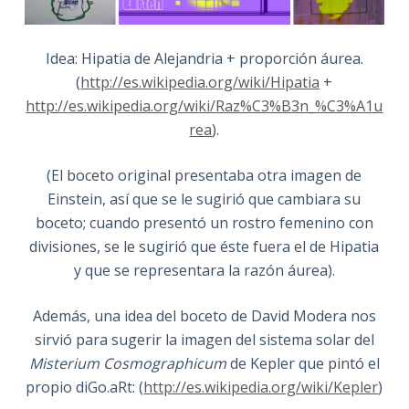
Idea: Hipatia de Alejandria + proporción áurea.
(
http://es.wikipedia.org/wiki/Hipatia
+
http://es.wikipedia.org/wiki/Raz%C3%B3n_%C3%A1u
rea
).
(El boceto original presentaba otra imagen de
Einstein, así que se le sugirió que cambiara su
boceto; cuando presentó un rostro femenino con
divisiones, se le sugirió que éste fuera el de Hipatia
y que se representara la razón áurea).
Además, una idea del boceto de David Modera nos
sirvió para sugerir la imagen del sistema solar del
Misterium Cosmographicum
de Kepler que pintó el
propio diGo.aRt: (
http://es.wikipedia.org/wiki/Kepler
)