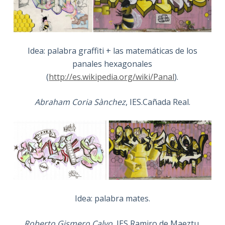
Idea: palabra graffiti + las matemáticas de los
panales hexagonales
(
http://es.wikipedia.org/wiki/Panal
).
Abraham Coria Sànchez
, IES.Cañada Real.
Idea: palabra mates.
Roberto Gismero Calvo
, IES Ramiro de Maeztu.