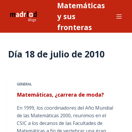
Matemáticas
S
a
y sus
l
fronteras
t
a
r
Día
18 de julio de 2010
a
l
c
o
n
GENERAL
t
Matemáticas, ¿carrera de moda?
e
n
En 1999, los coordinadores del Año Mundial
i
de las Matemáticas 2000, reunimos en el
d
CSIC a los decanos de las Facultades de
o
Matemáticas a fin de vertebrar una gran