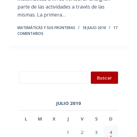
parte de las actividades a través de las
mismas. La primera…
MATEMÁTICAS Y SUS FRONTERAS
18 JULIO 2010
17
COMENTARIOS
Buscar
Buscar
JULIO 2010
L
M
X
J
V
S
D
1
2
3
4