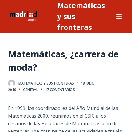
Matemáticas
S
a
y sus
l
fronteras
t
a
r
Matemáticas, ¿carrera de
a
l
moda?
c
o
n
MATEMÁTICAS Y SUS FRONTERAS
18 JULIO
2010
GENERAL
17 COMENTARIOS
t
e
n
En 1999, los coordinadores del Año Mundial de las
i
Matemáticas 2000, reunimos en el CSIC a los
d
decanos de las Facultades de Matemáticas a fin de
o
vertebrar una gran parte de las actividades a través