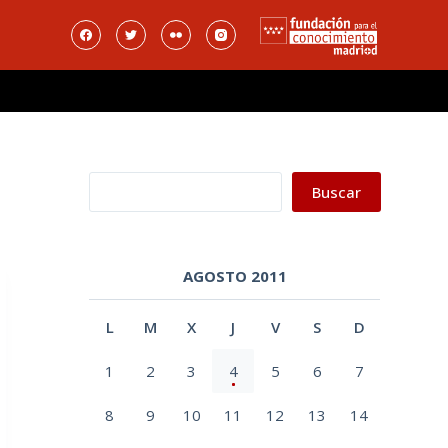
Buscar
Buscar
AGOSTO 2011
L
M
X
J
V
S
D
1
2
3
4
5
6
7
8
9
10
11
12
13
14