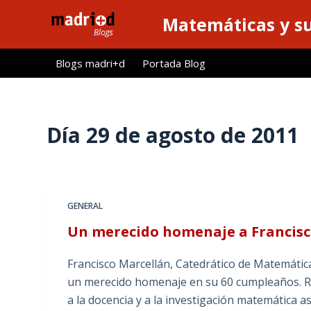
S
Matemáticas y su
a
l
Blogs madri+d
Portada Blog
t
a
r
a
Día
29 de agosto de 2011
l
c
o
n
GENERAL
t
Un merecido homenaje a Francisc
e
n
Francisco Marcellán, Catedrático de Matemática 
i
un merecido homenaje en su 60 cumpleaños. R
d
a la docencia y a la investigación matemática 
o