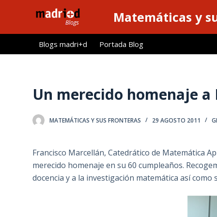
S
Matemáticas y su
a
l
Blogs madri+d
Portada Blog
t
a
r
a
Un merecido homenaje a 
l
c
MATEMÁTICAS Y SUS FRONTERAS
29 AGOSTO 2011
G
o
n
t
Francisco Marcellán, Catedrático de Matemática Apli
e
merecido homenaje en su 60 cumpleaños. Recogemo
n
docencia y a la investigación matemática así como s
i
d
o