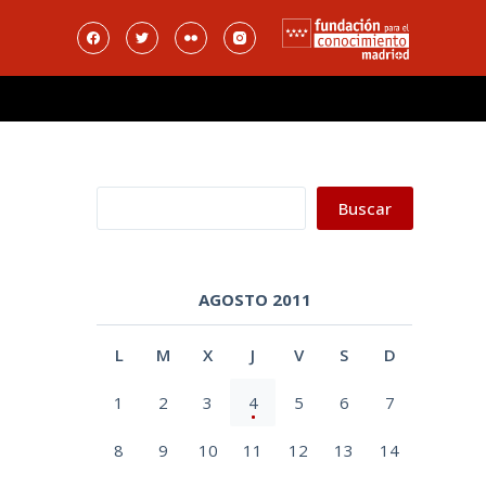
Buscar
Buscar
AGOSTO 2011
L
M
X
J
V
S
D
1
2
3
4
5
6
7
8
9
10
11
12
13
14